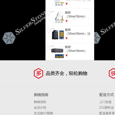
效/质保期内漏液
公分/14公分 风扇防
￥
100%赔付) E240白
尘滤网(两色)
(G53FK240EWARGK0)
FF123/FF143 12cm
银昕
4
白色
（SilverStone）
G560FF12W300020
TF02 导热硅脂 (高
￥
效导热/导热系数
14.4W/m.k/易涂抹/
银昕
5
铝盒保护)
（SilverStone）法
拉Fara 513 ATX中
￥
塔机箱 (280水冷/支
持5.25"光驱/Type-
银昕
6
C）
（SilverStone）
GD09B HTPC机箱
￥
支持CEB.ATX主板/
正压差/防盗 Type-C
版
(G410GD09BC00020)
品类齐全，轻松购物
购物指南
配送方式
购物流程
上门自提
会员介绍
211限时达
生活旅行/团购
配送服务查