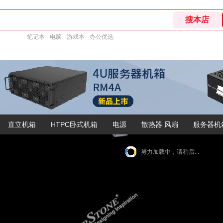
笔记本
电脑
游戏本
办公优选
直立机箱
HTPC卧式机箱
电源
散热器 风扇
服务器机
努力加载中，请稍后...