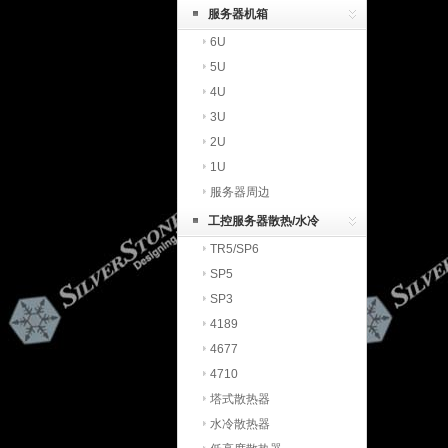
服务器机箱
6U
5U
4U
3U
2U
1U
服务器周边
工控服务器散热/水冷
TR5/SP6
SP5
SP3
4189
4677
4710
塔式散热器
水冷散热器