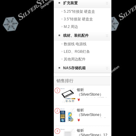
扩充装置
5.25"转接架 硬盘盒
3.5"转接架 硬盘盒
M.2 周边
线材、装机配件
数据线 电源线
LED、RGB灯条
其他周边配件
NAS存储机箱
销售排行
银昕
1
（SilverStone）
PP08机箱电源配件
￥
(SFX转ATX电源转
接板/转接架/黑白两
银昕
2
色) 黑
（SilverStone）
(G560PP08B000020)
E240/E360一体式
￥
CPU 360水冷散热
器 (多平台扣具/支持
银昕
3
LGA1700/ARGB光
（SilverStone）12